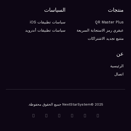
منتجات
السياسات
QR Master Plus
سياسات تطبيقات iOS
عبقري رمز الاستجابة السريعة
سياسات تطبيقات أندرويد
متتبع تجديد الاشتراكات
عن
الرئيسية
اتصال
NextStarSystem© 2025 جميع الحقوق محفوظة.
ت
ف
د
ي
ب
م
و
ي
ر
و
ي
ي
ي
س
ي
ت
ن
د
ت
ب
ب
ي
ت
ي
ر
و
ب
و
ر
و